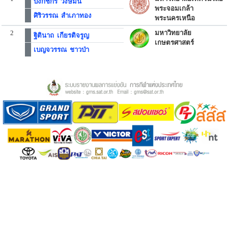
บงกชกร วงษ์มั่น
พระจอมเกล้า
ศิริวรรณ สำเภาทอง
พระนครเหนือ
2
มหาวิทยาลัย
ฐิตินาถ เกียรติจรูญ
เกษตรศาสตร์
เบญจวรรณ ชาวป่า