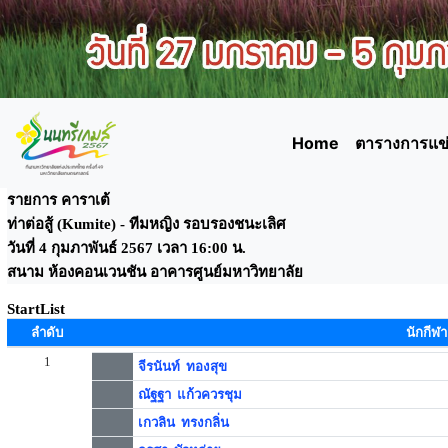
Home
ตารางการแข่
รายการ คาราเต้
ท่าต่อสู้ (Kumite) - ทีมหญิง รอบรองชนะเลิศ
วันที่ 4 กุมภาพันธ์ 2567 เวลา 16:00 น.
สนาม ห้องคอนเวนชัน อาคารศูนย์มหาวิทยาลัย
StartList
ลำดับ
นักกีฬา
1
จีรนันท์ ทองสุข
ณัฐฐา แก้วควรชุม
เกวลิน ทรงกลิ่น