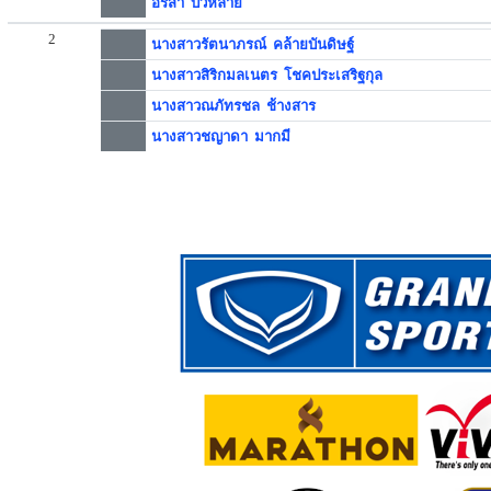
อรสา บัวหล่าย
2
นางสาวรัตนาภรณ์ คล้ายบันดิษฐ์
นางสาวสิริกมลเนตร โชคประเสริฐกุล
นางสาวณภัทรชล ช้างสาร
นางสาวชญาดา มากมี