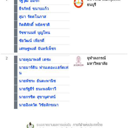
รัฐวุฒิ อมรึก
ธนบุรี
ธีรภัทธ์ ขนาบแก้ว
สุมา รัตตโนภาส
กิตติศักดิ์ พยัคชาติ
รัชชานนท์ บุญโทน
ชัยวัฒน์ เพียรดี
เศรษฐพงศ์ จันทร์เพ็ชร
2
จุฬาลงกรณ์
นายคุณาพงศ์ เตชะ
มหาวิทยาลัย
นายมาร์ติน ฟานเดอะเเฮร์ตเท่
น
นายพัชระ ยันตะพานิช
นายรัฐธีร์ ธนะพงศ์ภาวี
นายกรชิต สุขานุศาสน์
นายอิงควัต วิชัยลักขณา