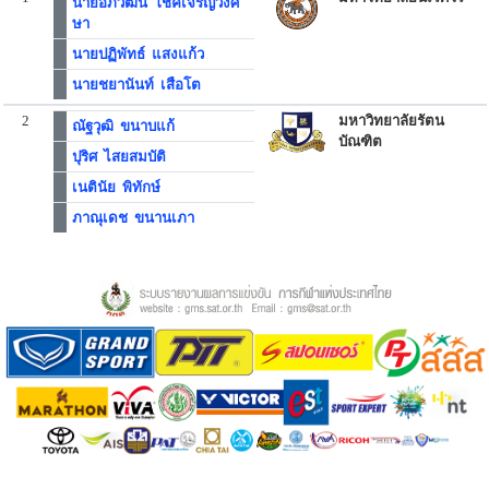
นายอภิวัฒน์ โชคเจริญวงศ์
ษา
นายปฏิพัทธ์ แสงแก้ว
นายชยานันท์ เสือโต
2
มหาวิทยาลัยรัตน
ณัฐวุฒิ ขนาบแก้
บัณฑิต
ปุริศ ไสยสมบัติ
เนตินัย พิทักษ์
ภาณุเดช ขนานเภา