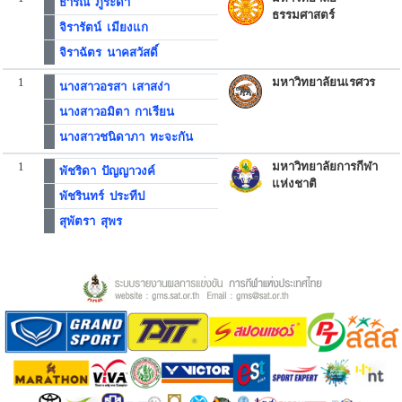
ธาริณี ภู่ระดา
ธรรมศาสตร์
จิรารัตน์ เมียงแก
จิราฉัตร นาคสวัสดิ์
1
มหาวิทยาลัยนเรศวร
นางสาวอรสา เสาสง่า
นางสาวอมิตา กาเรียน
นางสาวชนิดาภา ทะจะกัน
1
มหาวิทยาลัยการกีฬา
พัชริดา ปัญญาวงค์
แห่งชาติ
พัชรินทร์ ประทีป
สุพัตรา สุพร