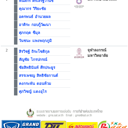
พนัสกร ศิริเสริฐวานิช
คุณากร วิริยะชัย
อครพนธ์ อำนวยผล
อาคิระ กอบกู้วัฒนา
ศุภกฤต ชีมุล
วันชนะ แพงพฤกภูมิ
2
จุฬาลงกรณ์
สิรวิชฐ์ ถิระโชติกุล
มหาวิทยาลัย
สัญชัย ไกรปกรณ์
ชัยสิทธินันท์ ศีรประยูร
สรรเพชญ สิทธิชัยกานต์
คงกระพัน ดอนท้วม
ศุภวิชญ์ แดงอุไร