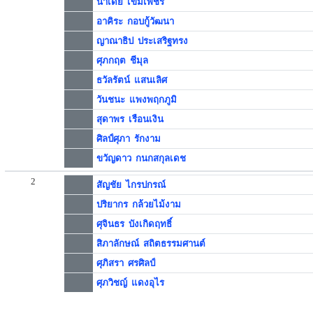
นาเดีย เข็มเพ็ชร
อาคิระ กอบกู้วัฒนา
ญาณาธิป ประเสริฐทรง
ศุภกฤต ชีมุล
ธวัลรัตน์ แสนเลิศ
วันชนะ แพงพฤกภูมิ
สุดาพร เรือนเงิน
ศิลป์ศุภา รักงาม
ขวัญดาว กนกสกุลเดช
2
สัญชัย ไกรปกรณ์
ปริยากร กล้วยไม้งาม
ศุจินธร บังเกิดฤทธิ์
สิภาลักษณ์ สถิตธรรมศานต์
ศุภิสรา ศรศิลป์
ศุภวิชญ์ แดงอุไร