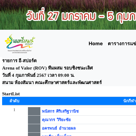
Home
ตารางการแข่
รายการ อี-สปอร์ต
Arena of Valor (ROV) ทีมผสม รอบชิงชนะเลิศ
วันที่ 4 กุมภาพันธ์ 2567 เวลา 09:00 น.
สนาม ห้องสัมนา คณะศึกษาศาสตร์และพัฒนศาสตร์
StartList
ลำดับ
นักกีฬา
1
พนัสกร ศิริเสริฐวานิช
คุณากร วิริยะชัย
อครพนธ์ อำนวยผล