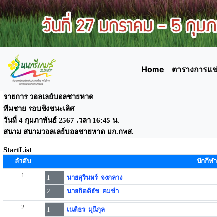
Home
ตารางการแข่
รายการ วอลเลย์บอลชายหาด
ทีมชาย รอบชิงชนะเลิศ
วันที่ 4 กุมภาพันธ์ 2567 เวลา 16:45 น.
สนาม สนามวอลเลย์บอลชายหาด มก.กพส.
StartList
ลำดับ
นักกีฬา
1
1
นายสุรินทร์ จงกลาง
2
นายกิตติธัช คมขำ
2
1
เนติธร มุนีกุล