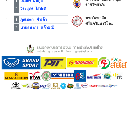
1
เนติธร มุนีกุล
ราชวิทยาลัย
2
วีระยุทธ โสปะติ
2
มหาวิทยาลัย
1
ภูธเนตร คำเต้า
ศรีนครินทรวิโรฒ
2
นายธนากร แก้วมณี