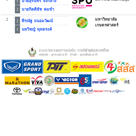
1
นายสุรินทร์ จงกลาง
2
นายกิตติธัช คมขำ
2
มหาวิทยาลัย
2
พีรณัฐ ถนอมวัฒน์
เกษตรศาสตร์
1
นพวิชญ์ พุทธรงค์