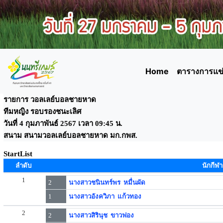
Home
ตารางการแข่
รายการ วอลเลย์บอลชายหาด
ทีมหญิง รอบรองชนะเลิศ
วันที่ 4 กุมภาพันธ์ 2567 เวลา 09:45 น.
สนาม สนามวอลเลย์บอลชายหาด มก.กพส.
StartList
ลำดับ
นักกีฬา
1
2
นางสาวชนินทร์พร หมื่นผัด
1
นางสาวอังควิภา แก้วทอง
2
2
นางสาวสิรินุช ขาวฟอง