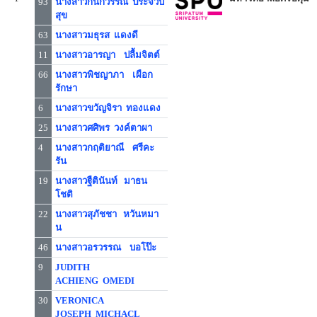
93
นางสาวกนกวรรณ ประจวบ
สุข
63
นางสาวมธุรส แดงดี
11
นางสาวอารญา ปลื้มจิตต์
66
นางสาวพิชญาภา เผือก
รักษา
6
นางสาวขวัญจิรา ทองแดง
25
นางสาวศศิพร วงค์ตาผา
4
นางสาวกฤติยาณี ศรีคะ
รัน
19
นางสาวฐืตินันท์ มาธน
โชติ
22
นางสาวสุภัชชา หวันหมา
น
46
นางสาวอรวรรณ บอโป๊ะ
9
JUDITH
ACHIENG OMEDI
30
VERONICA
JOSEPH MICHACL