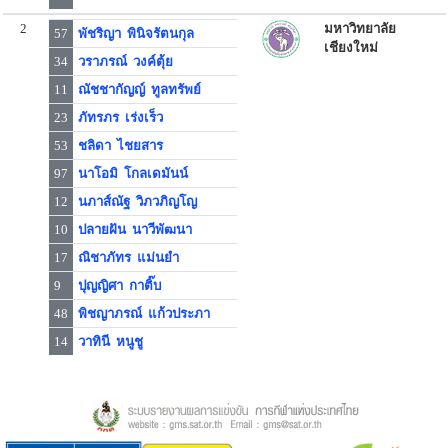
2
มหาวิทยาลัย
57
พัชริญา พินิจรัตนกุล
เชียงใหม่
34
วราภรณ์ วงค์ตุ้ย
11
ณัชชากัญญ์ ทูลทรัพย์
23
ภัทรภร เร่งเร็ว
53
ชลิดา ไชยสาร
97
นาโอมิ โกลเดมันน์
12
นภาส์ณัฐ วิภวภิญโญ
10
ปลายฝัน นาวีพัฒนา
17
ณิชาภัทร แม่นยำ
9
ปุญญิศา กาติ๊บ
48
พิชญาภรณ์ แก้วประภา
14
วาทินี หนูชู