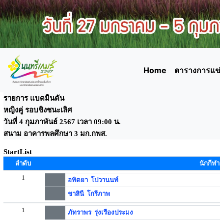
Home
ตารางการแข่
รายการ แบดมินตัน
หญิงคู่ รอบชิงชนะเลิศ
วันที่ 4 กุมภาพันธ์ 2567 เวลา 09:00 น.
สนาม อาคารพลศึกษา 3 มก.กพส.
StartList
ลำดับ
นักกีฬา
1
อทิตยา โปวานนท์
ชาสินี โกรีภาพ
1
ภัทราพร รุ่งเรืองประมง