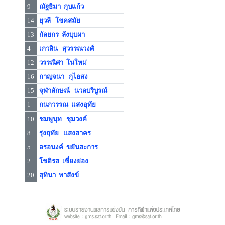
9
ณัฐธิมา กุบแก้ว
14
ยุวลี โชคสมัย
13
กัลยกร ลังบุบผา
4
เกวลิน สุวรรณวงศ์
12
วรรณิศา โนใหม่
16
กาญจนา กุไธสง
15
จุฬาลักษณ์ นวลบริบูรณ์
1
กนกวรรณ แสงอุทัย
10
ชมพูนุท ชุมวงค์
8
รุ่งฤทัย แสงสาคร
5
อรอนงค์ ขยันสะการ
2
โชติรส เซี่ยงย่อง
20
สุทินา พาสังข์