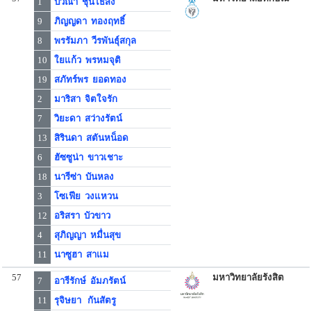
1
ปวีณา ชุนไธสง
9
ภิญญดา ทองฤทธิ์
8
พรรัมภา วีรพันธุ์สกุล
10
ใยแก้ว พรหมจุติ
19
สภัทร์พร ยอดทอง
2
มาริสา จิตใจรัก
7
วิยะดา สว่างรัตน์
13
สิรินดา สตันหน็อด
6
ฮัซซูน่า ขาวเชาะ
18
นารีซ่า บันหลง
3
โซเฟีย วงแหวน
12
อริสรา บัวขาว
4
สุภิญญา หมื่นสุข
11
นาซูฮา สาแม
57
มหาวิทยาลัยรังสิต
7
อารีรักษ์ อัมภรัตน์
11
รุจิษยา กันสัตรู