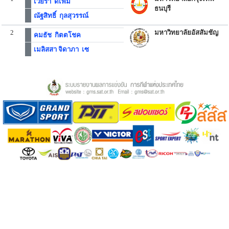
เวียรา ดีเพิ่ม
ธนบุรี
ณัฐสิทธิ์ กุลสุวรรณ์
2
มหาวิทยาลัยอัสสัมชัญ
คมธัช กิตตโชค
เมลิสสา จิดาภา เซ