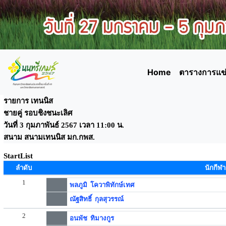
Home
ตารางการแข่
รายการ เทนนิส
ชายคู่ รอบชิงชนะเลิศ
วันที่ 3 กุมภาพันธ์ 2567 เวลา 11:00 น.
สนาม สนามเทนนิส มก.กพส.
StartList
ลำดับ
นักกีฬา
1
พลภูมิ โควาพิทักษ์เทศ
ณัฐสิทธิ์ กุลสุวรรณ์
2
อนพัช ทิมางกูร