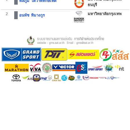
พลภูมิ โควาพิทักษ์เทศ
ธนบุรี
2
มหาวิทยาลัยกรุงเทพ
อนพัช ทิมางกูร