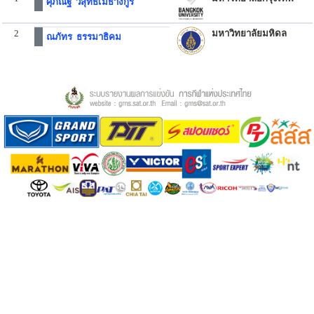
ศุภณัฐ วิสุทธิ์เมธางกูร
2
มหาวิทยาลัยมหิดล
ณภัทร ธรรมาธิคม