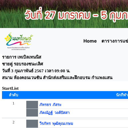
Home
ตารางการแข่
รายการ เทเบิลเทนนิส
ชายคู่ รอบรองชนะเลิศ
วันที่ 3 กุมภาพันธ์ 2567 เวลา 09:00 น.
สนาม ห้องคอนเวนชัน สำนักส่งเสริมและฝึกอบรม กำแพงแสน
StartList
ลำดับ
นักกีฬา
1
ภัทรธร ภัสระ
ภัคณัฏฐ์ วงศ์ปัสสา
2
วีรภัทร พุฒิคุณเกษม