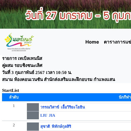
Home
ตารางการแข่
รายการ เทเบิลเทนนิส
คู่ผสม รอบชิงชนะเลิศ
วันที่ 3 กุมภาพันธ์ 2567 เวลา 10:50 น.
สนาม ห้องคอนเวนชัน สำนักส่งเสริมและฝึกอบรม กำแพงแสน
StartList
ลำดับ
นักกีฬา
1
วรรณวิสาข์ เอื้อวิริยะโยธิน
LIU JIA
2
สุชาติ พิทักษ์กุลสิริ