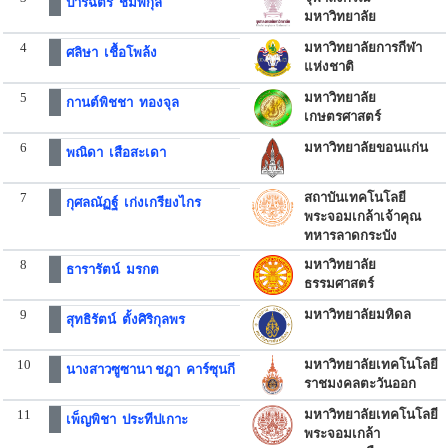
ปาริฉัตร ชมพิกุล
มหาวิทยาลัย
4
มหาวิทยาลัยการกีฬา
ศลิษา เชื้อโพล้ง
แห่งชาติ
5
มหาวิทยาลัย
กานต์พิชชา ทองจุล
เกษตรศาสตร์
6
มหาวิทยาลัยขอนแก่น
พณิดา เสือสะเดา
7
สถาบันเทคโนโลยี
กุศลณัฏฐ์ เก่งเกรียงไกร
พระจอมเกล้าเจ้าคุณ
ทหารลาดกระบัง
8
มหาวิทยาลัย
ธารารัตน์ มรกต
ธรรมศาสตร์
9
มหาวิทยาลัยมหิดล
สุทธิรัตน์ ตั้งศิริกุลพร
10
มหาวิทยาลัยเทคโนโลยี
นางสาวซูซานา ชฎา คาร์ซุนกี
ราชมงคลตะวันออก
11
มหาวิทยาลัยเทคโนโลยี
เพ็ญพิชา ประทีปเกาะ
พระจอมเกล้า