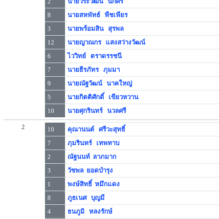
2
นายวีระวัฒน์ นกศิริ
8
นายสหพัทธ์ พืชเพียร
3
นายพร้อมสิน สุรพล
12
นายญาณกร แสงสว่างวัฒน์
6
ไววิทย์ ตราดรรชนี
7
นายธีรภัทร ภุมมา
9
นายณัฐวัฒน์ นาคใหญ่
5
นายกิตติศักดิ์ เขียวหวาน
10
นายศุกรินทร์ นวลศรี
2
10
คุณานนต์ ศรีวะสุทธิ์
7
ภุมรินทร์ เทพทาบ
2
ณัฐนนท์ ลาภมาก
3
วัชพล ยอดบำรุง
1
พงษ์สิทธิ์ หมึกแดง
8
ภูธเนศ บุญมี
4
ธนภูมิ หลงรักษ์