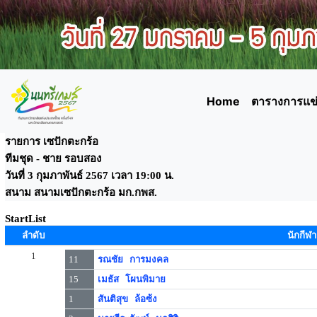
Home
ตารางการแข่
รายการ เซปักตะกร้อ
ทีมชุด - ชาย รอบสอง
วันที่ 3 กุมภาพันธ์ 2567 เวลา 19:00 น.
สนาม สนามเซปักตะกร้อ มก.กพส.
StartList
ลำดับ
นักกีฬา
1
11
รณชัย การมงคล
15
เมธัส โผนพิมาย
1
สันติสุข ล้อซ้ง