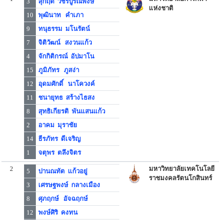
3
สุกฤต วัชรบูรณพงษ์
แห่งชาติ
10
พุฒินาท คำเภา
9
ทนุธรรม มโนรัตน์
7
จิติวัฒน์ สงวนแก้ว
4
จักกิติกรณ์ อัปมาโน
15
ภูมิภัทร ภูสง่า
12
อุดมศักดิ์ นาโควงค์
11
ชนายุทธ สร้างไธสง
8
สุทธิเกียรติ พันแสนแก้ว
2
อาคม มุราชัย
14
ธีรภัทร ดีเจริญ
1
จตุพร ตลึงจิตร
2
มหาวิทยาลัยเทคโนโลยี
5
ปานณทัต แก้วอยู่
ราชมงคลรัตนโกสินทร์
3
เศรษฐพงษ์ กลางเมือง
8
ศุภฤกษ์ อัจฉฤกษ์
12
พงษ์ศิริ คงทน