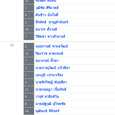
12
พงษ์ศิริ คงทน
1
วุฒิชัย ศิริมาตย์
6
ต้นข้าว มั่นใจดี
2
พีรพัทธ์ หาญคำจันทร์
10
ธนากร ตั้งวงศ์
7
วิทิตชา ขาวสำอางค์
21
2
นนธกานต์ ขามธวัฒน์
12
ปิยะราช ผาตะพงษ์
7
ธนาภรณ์ พั้วทา
3
นายภาณุวัฒน์ แก้วพิลา
1
เอกภูมิ เปานาเรียง
4
นายพิรวิชญ์ พันธสีลา
11
นายกฤษฎา เข็มพันธ์
9
วารุฬ สาสิงห์วัน
8
นายณัฐวุฒิ สุโขยชัย
14
พุฒิพงษ์ ลิจันทร์