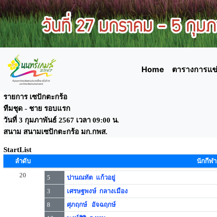
Home
ตารางการแข่
รายการ เซปักตะกร้อ
ทีมชุด - ชาย รอบแรก
วันที่ 3 กุมภาพันธ์ 2567 เวลา 09:00 น.
สนาม สนามเซปักตะกร้อ มก.กพส.
StartList
ลำดับ
นักกีฬา
20
5
ปานณทัต แก้วอยู่
3
เศรษฐพงษ์ กลางเมือง
8
ศุภฤกษ์ อัจฉฤกษ์