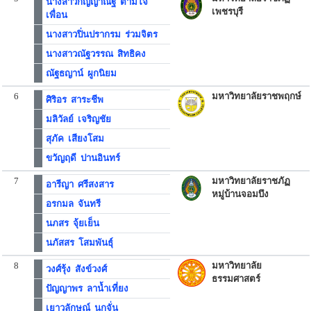
นางสาวกัญญาณัฐ ตามใจ
เพชรบุรี
เพื่อน
นางสาวปิ่นปรากรม ร่วมจิตร
นางสาวณัฐวรรณ สิทธิคง
ณัฐธญาน์ ผูกนิยม
6
มหาวิทยาลัยราชพฤกษ์
ศิริอร สาระชีพ
มลิวัลย์ เจริญชัย
สุภัค เสียงโสม
ขวัญฤดี ปานอินทร์
7
มหาวิทยาลัยราชภัฏ
อารีญา ศรีสงสาร
หมู่บ้านจอมบึง
อรกมล จันทรี
นภสร จุ้ยเย็น
นภัสสร โสมพันธุ์
8
มหาวิทยาลัย
วงศ์รุ้ง สังข์วงศ์
ธรรมศาสตร์
ปัญญาพร ลาน้ำเที่ยง
เยาวลักษณ์ นกจั่น