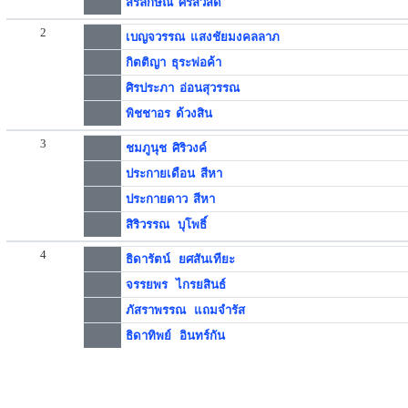
สิรีลักษณ์ ศรีสวัสดิ์
2
เบญจวรรณ แสงชัยมงคลลาภ
กิตติญา ธุระพ่อค้า
ศิรประภา อ่อนสุวรรณ
พิชชาอร ด้วงสิน
3
ชมภูนุช ศิริวงค์
ประกายเดือน สีหา
ประกายดาว สีหา
สิริวรรณ บุโพธิ์
4
ธิดารัตน์ ยศสันเทียะ
จรรยพร ไกรยสินธ์
ภัสราพรรณ แถมจำรัส
ธิดาทิพย์ อินทร์กัน