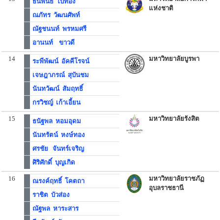
ธนพนธ์ ใบทอง
แห่งชาติ
ณภัทร วัฒนศัพท์
ณัฐชนนท์ พรหมศรี
อานนท์ ขาวดี
14
มหาวิทยาลัยบูรพา
ระพีพัฒน์ อัคคีโรจน์
เจษฎาภรณ์ สุบันชม
นันทวัฒน์ สัมฤทธิ์
กรวิชญ์ เก้าเอี้ยน
15
มหาวิทยาลัยรังสิต
ธนัฐพล หอมอุดม
นันทรัตน์ หงษ์ทอง
ศรชัย จันทร์เจริญ
ศิริศักดิ์ บุญเกิด
16
มหาวิทยาลัยราชภัฏ
ณรงค์ฤทธิ์ โคตถา
อุบลราชธานี
ราชิต บัวส่อง
ณัฐพล หาระสาร