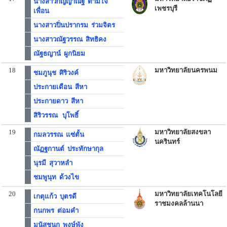
นางสาวกัญญาณัฐ ตามใจ
เพชรบุรี
เพื่อน
นางสาวปิ่นปรากรม ร่วมจิตร
นางสาวณัฐวรรณ สิทธิคง
ณัฐธญาน์ ผูกนิยม
18
มหาวิทยาลัยนครพนม
ชมภูนุช ศิริวงค์
ประกายเดือน สีหา
ประกายดาว สีหา
สิริวรรณ บุโพธิ์
19
มหาวิทยาลัยสงขลา
กมลวรรณ แซ่ตั้น
นครินทร์
ณัฏฐกานต์ ประทักษากุล
นุรมี สุวาหลำ
ชมพูนุท ด้วงไข
20
มหาวิทยาลัยเทคโนโลยี
เกตุแก้ว บุตรดี
ราชมงคลล้านนา
กนกพร ต่อมคำ
มนัสชนก พงษ์พัง