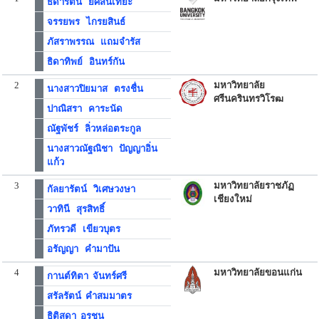
ธิดารัตน์ ยศสันเทียะ
จรรยพร ไกรยสินธ์
ภัสราพรรณ แถมจำรัส
ธิดาทิพย์ อินทร์กัน
2
มหาวิทยาลัย
นางสาวปิยมาส ตรงชื่น
ศรีนครินทรวิโรฒ
ปาณิสรา คาระนัด
ณัฐพัชร์ ลิ่วหล่อตระกูล
นางสาวณัฐณิชา ปัญญาอิ่น
แก้ว
3
มหาวิทยาลัยราชภัฏ
กัลยารัตน์ วิเศษวงษา
เชียงใหม่
วาทินี สุรสิทธิ์
ภัทรวดี เขียวบุตร
อรัญญา คำมาปัน
4
มหาวิทยาลัยขอนแก่น
กานต์ทิตา จันทร์ศรี
สรัลรัตน์ คำสมมาตร
ธิติสุดา อรชุน