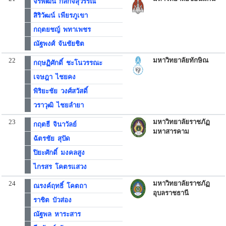
จิรพัฒน์ กลกิจสุวรรณ
สิริวัฒน์ เพียรภูเขา
กฤตยชญ์ พทาเพชร
ณัฐพงศ์ จันชัยชิต
22
มหาวิทยาลัยทักษิณ
กฤษฏิศักดิ์ ชะโนวรรณะ
เจษฎา ไชยคง
พิริยะชัย วงศ์สวัสดิ์
วราวุฒิ ไชยลำยา
23
มหาวิทยาลัยราชภัฏ
กฤตธี จินาวัลย์
มหาสารคาม
ฉัตรชัย สุปัด
ปิยะศักดิ์ มงคลสูง
ไกรสร โคตรแสวง
24
มหาวิทยาลัยราชภัฏ
ณรงค์ฤทธิ์ โคตถา
อุบลราชธานี
ราชิต บัวส่อง
ณัฐพล หาระสาร