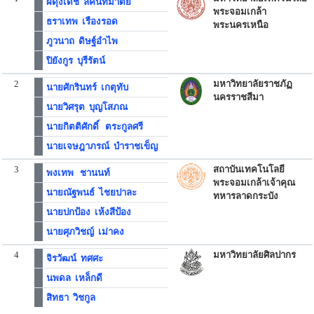
ผดุงเดช ลีคันทมาตย์
พระจอมเกล้า
ธราเทพ เรืองรอด
พระนครเหนือ
ภูวนาถ ดิษฐ์อำไพ
ปิยังกูร บุรีรัตน์
2
มหาวิทยาลัยราชภัฏ
นายศักรินทร์ เกตุทับ
นครราชสีมา
นายวิศรุต บุญโสภณ
นายกิตติศักดิ์ ตระกูลศรี
นายเจษฎาภรณ์ บำราชเข็ญ
3
สถาบันเทคโนโลยี
พงเทพ ชานนท์
พระจอมเกล้าเจ้าคุณ
นายณัฐพนธ์ ไชยปาละ
ทหารลาดกระบัง
นายปกป้อง เห้งสีป้อง
นายศุภวิชญ์ เม่าคง
4
มหาวิทยาลัยศิลปากร
จิรวัฒน์ ทศศะ
นพดล เหล็กดี
สิทธา วิชกูล