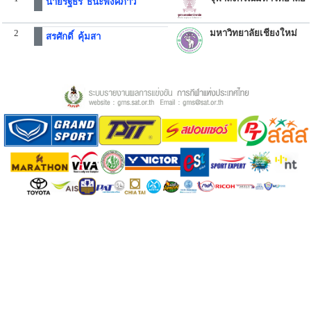
นายรัฐธีร์ ธนะพงศ์ภาวี
2
มหาวิทยาลัยเชียงใหม่
สรศักดิ์ คุ้มสา