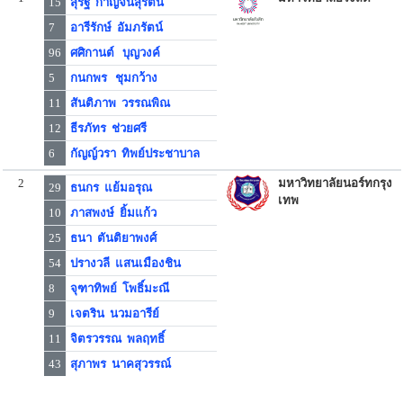
15
สุรัฐ กาญจนสุรัตน์
7
อารีรักษ์ อัมภรัตน์
96
ศศิกานต์ บุญวงค์
5
กนกพร ชุมกว้าง
11
สันติภาพ วรรณพิณ
12
ธีรภัทร ช่วยศรี
6
กัญญ์วรา ทิพย์ประชาบาล
2
มหาวิทยาลัยนอร์ทกรุง
29
ธนกร แย้มอรุณ
เทพ
10
ภาสพงษ์ ยิ้มแก้ว
25
ธนา ตันติยาพงศ์
54
ปรางวลี แสนเมืองชิน
8
จุฑาทิพย์ โพธิ์มะณี
9
เจตริน นวมอารีย์
11
จิตรวรรณ พลฤทธิ์
43
สุภาพร นาคสุวรรณ์