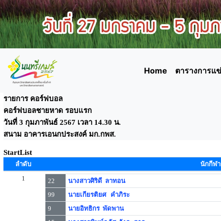
Home
ตารางการแข่
รายการ คอร์ฟบอล
คอร์ฟบอลชายหาด รอบแรก
วันที่ 3 กุมภาพันธ์ 2567 เวลา 14.30 น.
สนาม อาคารเอนกประสงค์ มก.กพส.
StartList
ลำดับ
นักกีฬา
1
22
นางสาวศิริดี ลาทอน
99
นายเกียรติยศ คำภิระ
9
นายอิทธิกร พัดพาน