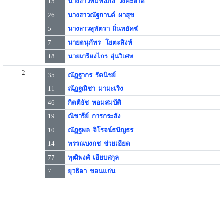
15
นางสาวพิมพ์ลภัส วังคะฮาด
26
นางสาวณัฐกานต์ ผาสุข
5
นางสาวสุพัตรา ถิ่นพยัคฆ์
7
นายตนุภัทร โยตะสิงห์
18
นายเกรียงไกร อุ่นวิเศษ
2
35
ณัฏฐากร รัตนิชย์
11
ณัฏฐณิชา มามะเริง
46
กิตติธัช หอมสมบัติ
19
ณิชารีย์ การกระสัง
10
ณัฏฐพล จิโรจน์ธนัญธร
14
พรรณบงกช ช่วยเอียด
77
พุฒิพงศ์ เอียบสกุล
7
ยุวธิดา ขอนแก่น