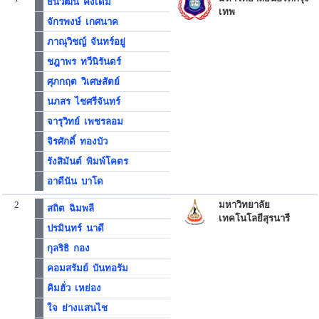
ธนวัฒน์ คงเดิม
เทพ
จักรพงษ์ เกศนาค
ภาณุวิชญ์ จันทร์อยู่
ชฎาพร ทวีนิรันดร์
ศุภกฤต วิเศษสัตย์
นภสร ไชศรีจันทร์
จารุวิทย์ เพชรลอม
จิรศักดิ์ ทองบัว
รังสิมันต์ พิมพ์โคตร
อาดีนัน บาโด
2
มหาวิทยาลัย
สถิต ฉิมพลี
เทคโนโลยีสุรนารี
ปรมินทร์ นาดี
กุลริธิ กอง
คอมสรัมย์ บันทอรัม
คิมฮั่ว เหย่อง
ใจ ย่างแสนไช