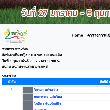
Home
ตารางการแข่
รายการ จานร่อน
อัลทิเมททีมหญิง 7 คน รอบรองชนะเลิศ
วันที่ 3 กุมภาพันธ์ 2567 เวลา 11:00 น.
สนาม สนามจานร่อน มก.กพส.
StartList
ลำดับ
นักกีฬา
1
วิภาดา แก้วสว่าง
กนกวรรณ แจ่มวิมล
โชติกา ธันวรักษ์กิจ