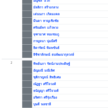
อัญชลี วิเวก
มัลลิกา สร้างกลาง
เด่นนภา เกิดมงคล
มีนดา หาญเชิงชัย
ศรัณย์พร แก้วพวง
จุฑามาศ ทองชมภู
กาญจนา นุ่มมีศรี
ธิดารัตน์ พิมพขันธ์
ธิชิชาลักษณ์ ธนพัฒนากุลวงษ์
2
ทิพย์นภา รัตน์งามประดิษฐ์
อัญมณี มณีเลิศ
ชุติกาญจน์ สิทธิเศษ
ณัฏฐา ศรีใจวงศ์
ธนัญญา ศรีใจวงศ์
อริศรา ศรีรุ่งเรือง
บุษดี พลชาลี