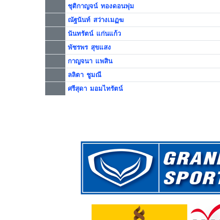
ชุติกาญจน์ ทองดอนพุ่ม
ณัฐนันท์ สว่างเมฏฆ
นันทรัตน์ แก่นแก้ว
พัชรพร สุขแสง
กาญจนา แพสิน
ลลิตา ชูมณี
ศรีสุดา มอมไทรัตน์