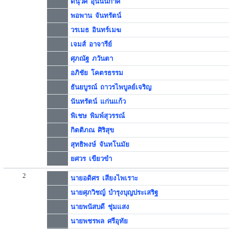
ดนุวัศ อุ่นนันกาศ
พอพาน จันทรัตน์
วรเมธ อินทร์เมฆ
เจมส์ อาจารีย์
ศุภณัฐ ภวันตา
อภิชัย โคตรธรรม
ธันยบูรณ์ ถาวรไพบูลย์เจริญ
นันทรัตน์ แก่นแก้ว
พิเชษ พิมพ์สุวรรณ์
กิตติภณ ศิริสุข
สุทธิพงษ์ จันทโนมัย
ยศวร เขียวขำ
2
นายอดิศร เสียงไพเราะ
นายศุภวิชญ์ บำรุงบุญประเสริฐ
นายพนัสบดี ชุ่มแสง
นายพชรพล ศรีอุทัย