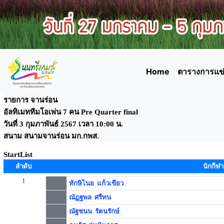
Home
ตารางการแข่
รายการ จานร่อน
อัลทิเมททีมโอเพ่น 7 คน Pre Quarter final
วันที่ 3 กุมภาพันธ์ 2567 เวลา 10:00 น.
สนาม สนามจานร่อน มก.กพส.
StartList
ลำดับ
นักกีฬา
1
ทักษิไนย แก้วเขียว
ณัฏฐพล ศรีทน
ณัฐชนน รัตนรักษ์