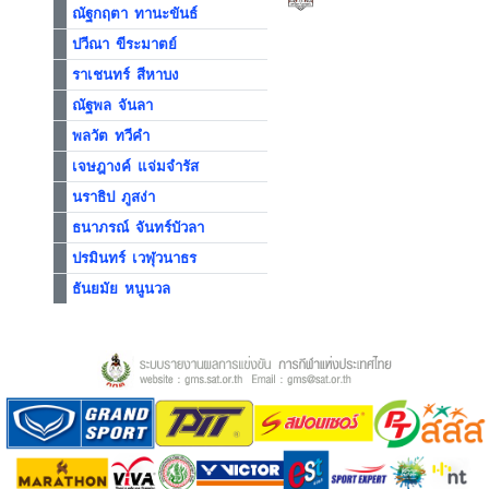
ณัฐกฤตา ทานะขันธ์
ปวีณา ขีระมาตย์
ราเชนทร์ สีหาบง
ณัฐพล จันลา
พลวัต ทวีคำ
เจษฎางค์ แจ่มจำรัส
นราธิป ภูสง่า
ธนาภรณ์ จันทร์บัวลา
ปรมินทร์ เวฬุวนาธร
ธันยมัย หนูนวล