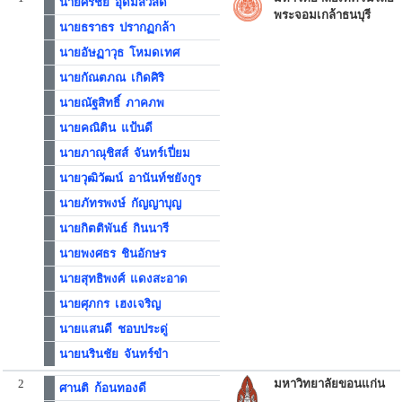
นายศิริชัย อุดมสวัสดิ์
พระจอมเกล้าธนบุรี
นายธราธร ปรากฏกล้า
นายอัษฏาวุธ โหมดเทศ
นายกัณตภณ เกิดศิริ
นายณัฐสิทธิ์ ภาคภพ
นายคณิติน แป้นดี
นายภาณุชิสส์ จันทร์เปี่ยม
นายวุฒิวัฒน์ อานันท์ชยังกูร
นายภัทรพงษ์ กัญญาบุญ
นายกิตติพันธ์ กินนารี
นายพงศธร ชินอักษร
นายสุทธิพงศ์ แดงสะอาด
นายศุภกร เฮงเจริญ
นายแสนดี ชอบประดู่
นายนรินชัย จันทร์ขำ
2
มหาวิทยาลัยขอนแก่น
ศานติ ก้อนทองดี