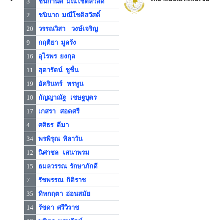
3
ชนิกานต์ มณีโชติสวัสดิ์
2
ชนินาถ มณีโชติสวัสดิ์
20
วรรณวิสา วงษ์เจริญ
9
กฤติยา มูลรัง
16
อุไรพร ยงกุล
11
สุดารัตน์ ชูชื่น
19
อัครินทร์ หรพูน
10
กัญญาณัฐ เชษฐบุตร
17
เกสรา สอดศรี
4
ศศิธร ดีมา
34
พรพิรุณ พิลาวัน
12
นิศาชล เสนาพรม
15
ธมลวรรณ รักษาภักดี
7
รัชพรรณ กิติราช
35
ทิพกฤตา อ่อนสมัย
14
รัชดา ศรีวิราช