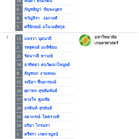
18
พนิตา พรมรัตน์
6
กัญชลิญา พิมพะบุตร
8
ขวัญจิรา งอกวงศ์
5
ตรีลักษณ์ มโนวงศ์สกุล
2
มหาวิทยาลัย
12
แพรวา นุดนาบี
เกษตรศาสตร์
1
รสสุคนธ์ มะลิซ้อน
21
รัตนาวลี หาวงษ์
14
อาทิตยา ตนวัฒนาไพบูลย์
9
ธัญชนก งามคณะ
15
จณิษา ชื่นอารมณ์
24
ศุภาพร สุขสัมพันธ์
17
ดวงใจ คูณชัย
20
อรพินท์ สุรพันธ์
19
ลดาภรณ์ โคตรวงศ์
10
อริษา ไกรนรา
5
ตรีสรา เกตกาญจน์