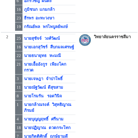
6
อภิรวิชญ์ ฝั้นต๊ะ
16
ภูมิชนก แกมกล้า
23
ธีรพร อะทะวงษา
19
กรัณย์พล พรไพบูลย์พงษ์
2
วิทยาลัยนครราชสีมา
25
นายสุชัจจ์ วงศ์วัฒน์
16
นายเอกสุวัชร์ สืบกมลเศรษฐ์
22
นายธนายุทธ หะมณี
21
นายเอื้ออังกูร เพียงโคก
กรวด
3
นายเจษฎา จำปาโพธิ์
11
นายณัฐวัฒน์ ดีสุขสาม
8
นายโรมรัน รอดวินิจ
1
นายกล้าณรงค์ วิสุทธิญาณ
ภิรมย์
4
นายบุญญฤทธิ์ ศรีนาม
18
นายปฏิญาณ ดวดกระโทก
7
นายกิตติศักดิ์ ฤกษ์ยามดี