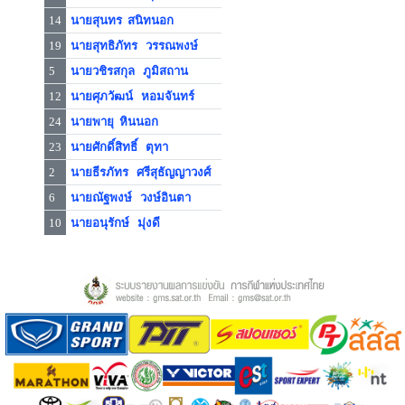
14
นายสุนทร สนิทนอก
19
นายสุทธิภัทร วรรณพงษ์
5
นายวชิรสกุล ภูมิสถาน
12
นายศุภวัฒน์ หอมจันทร์
24
นายพายุ หินนอก
23
นายศักดิ์สิทธิ์ ตุทา
2
นายธีรภัทร ศรีสุธัญญาวงศ์
6
นายณัฐพงษ์ วงษ์อินตา
10
นายอนุรักษ์ มุ่งดี