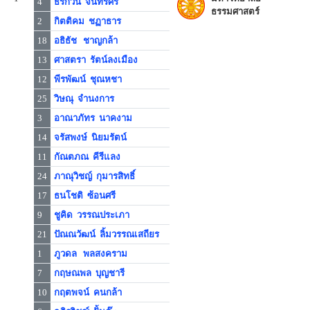
4
ธีร์กวิน จันทร์ศรี
ธรรมศาสตร์
2
กิตติคม ชฏาธาร
18
อธิธัช ชาญกล้า
13
ศาสตรา รัตน์ลงเมือง
12
พีรพัฒน์ ชุณหชา
25
วิษณุ จำนงการ
3
อาณาภัทร นาคงาม
14
จรัสพงษ์ นิยมรัตน์
11
กัณตภณ คีรีแลง
24
ภาณุวิชญ์ กุมารสิทธิ์
17
ธนโชติ ซ้อนศรี
9
ชูคิด วรรณประเภา
21
ปัณณวัฒน์ ลิ้มวรรณเสถียร
1
ภูวดล พลสงคราม
7
กฤษณพล บุญชารี
10
กฤตพจน์ คนกล้า