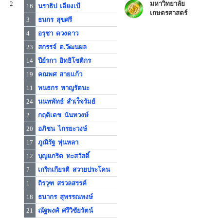
2
มหาวิทยาลัย
16
นราธิป เอียงเป้
เกษตรศาสตร์
3
ธนกร สุขศรี
4
อรุชา ดวงดาว
23
สกรรจ์ ต.วัฒนผล
14
ปีย์รกา อิทธิโชติกร
19
คณพศ สายแก้ว
11
พนธกร หาญรัตนะ
24
นนทพัทธ์ สำเร็จรัมย์
2
กฤติเดช นันทวงษ์
20
อภิชน ไกรยะวงษ์
17
ภูณิรัฐ หุ่นหลา
12
บุญยภริต ทะสวัสดิ์
7
เกริกเกียรติ สวายประโคน
1
ถิรวุฑ สรวลสรรค์
18
ธนากร สุพรรณพงษ์
21
ณัฐพงศ์ ศรีวิชัยรัตน์