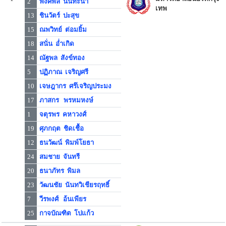
2
พงศ์พล นนทะนำ
เทพ
13
ชินวัตร์ ปะสุข
15
ณพวิทย์ ต่อมยิ้ม
18
สนั่น อ่ำเกิด
14
ณัฐพล สังข์ทอง
5
ปฏิภาณ เจริญศรี
10
เจษฎากร ศร๊เจริญประมง
17
ภาสกร พรหมหงษ์
1
จตุรพร คหาวงศ์
19
ศุภกฤต ชิดเชื้อ
12
ธนวัฒน์ พิมพ์โยธา
24
สมชาย จันทรี
20
ธนาภัทร พิมล
23
วัฒนชัย นันทวิเชียรฤทธิ์
7
วีรพงศ์ อ้นเพียร
25
กาจบัณฑิต โปแก้ว