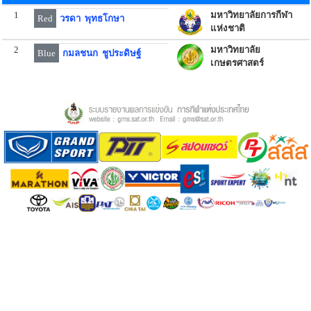
1
มหาวิทยาลัยการกีฬา
Red
วรดา พุทธโกษา
แห่งชาติ
2
มหาวิทยาลัย
Blue
กมลชนก ชูประดิษฐ์
เกษตรศาสตร์