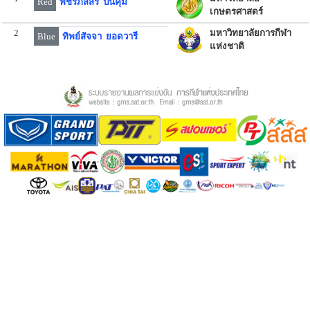
Red
พชิรภัสสร ปั้นคุ้ม
เกษตรศาสตร์
2
มหาวิทยาลัยการกีฬา
Blue
ทิพย์สัจจา ยอดวารี
แห่งชาติ