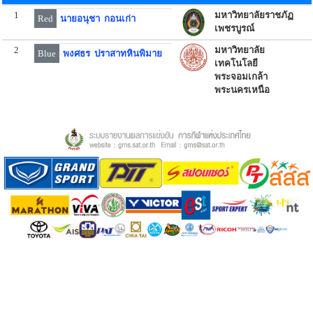
1
มหาวิทยาลัยราชภัฏ
Red
นายอนุชา กอนเก่า
เพชรบูรณ์
2
มหาวิทยาลัย
Blue
พงศธร ปราสาทหินพิมาย
เทคโนโลยี
พระจอมเกล้า
พระนครเหนือ