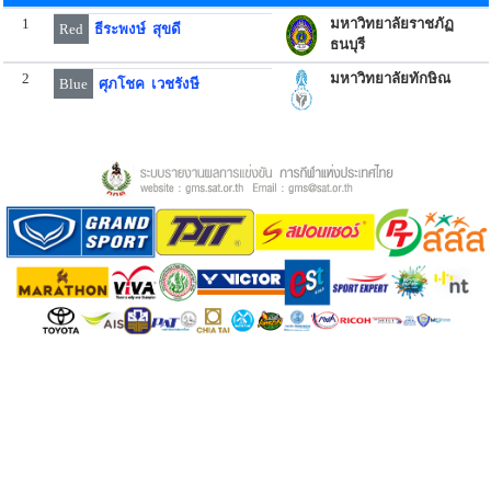
1
มหาวิทยาลัยราชภัฏ
Red
ธีระพงษ์ สุขดี
ธนบุรี
2
มหาวิทยาลัยทักษิณ
Blue
ศุภโชค เวชรังษี