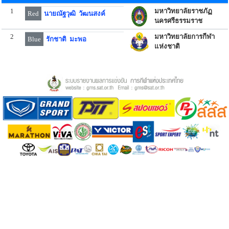
1
มหาวิทยาลัยราชภัฏ
Red
นายณัฐวุฒิ วัฒนสงค์
นครศรีธรรมราช
2
มหาวิทยาลัยการกีฬา
Blue
รักชาติ มะพอ
แห่งชาติ