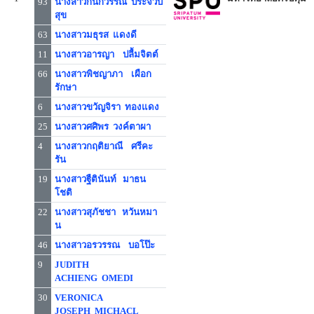
93
นางสาวกนกวรรณ ประจวบ
สุข
63
นางสาวมธุรส แดงดี
11
นางสาวอารญา ปลื้มจิตต์
66
นางสาวพิชญาภา เผือก
รักษา
6
นางสาวขวัญจิรา ทองแดง
25
นางสาวศศิพร วงค์ตาผา
4
นางสาวกฤติยาณี ศรีคะ
รัน
19
นางสาวฐืตินันท์ มาธน
โชติ
22
นางสาวสุภัชชา หวันหมา
น
46
นางสาวอรวรรณ บอโป๊ะ
9
JUDITH
ACHIENG OMEDI
30
VERONICA
JOSEPH MICHACL