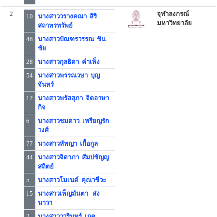
2
จุฬาลงกรณ์
10
นางสาววรางคณา สิริ
มหาวิทยาลัย
สถาพรทรัพย์
48
นางสาวบัณฑรวรรณ ชิน
ชัย
28
นางสาวกุลธิดา คำเพ็ง
54
นางสาวพรรณวษา บุญ
จันทร์
12
นางสาวพรัสสุภา จิตอาษา
กิจ
6
นางสาวชมดาว เหรียญรัก
วงศ์
77
นางสาวหัทญา เกื้อกูล
44
นางสาวจิดาภา สัมปชัญญ
สถิตย์
5
นางสาวโมเนต์ คุณาชีวะ
15
นางสาวเพ็ญมันตา ส่ง
นาวา
2
นางสาววารินทร์ เกตุ