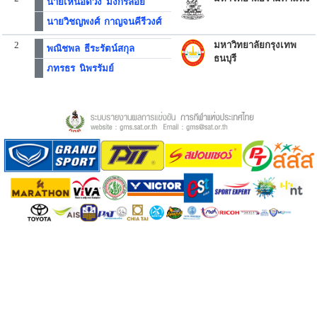
นายเหนือดวง มังกรลอย
นายวิชญพงศ์ กาญจนคีรีวงศ์
2
มหาวิทยาลัยกรุงเทพ
พณิชพล ธีระรัตน์สกุล
ธนบุรี
ภทรธร นิพรรัมย์