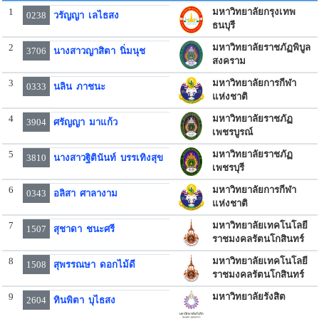
1
มหาวิทยาลัยกรุงเทพ
0238
วรัญญา เลไธสง
ธนบุรี
2
มหาวิทยาลัยราชภัฏพิบูล
3706
นางสาวญาสิตา นิ่มนุช
สงคราม
3
มหาวิทยาลัยการกีฬา
0333
นลิน ภาชนะ
แห่งชาติ
4
มหาวิทยาลัยราชภัฏ
3904
ศรัญญา มาแก้ว
เพชรบูรณ์
5
มหาวิทยาลัยราชภัฏ
3810
นางสาวฐิตินันท์ บรรเทิงสุข
เพชรบุรี
6
มหาวิทยาลัยการกีฬา
0343
อลิสา ศาลางาม
แห่งชาติ
7
มหาวิทยาลัยเทคโนโลยี
1507
สุชาดา ชนะศรี
ราชมงคลรัตนโกสินทร์
8
มหาวิทยาลัยเทคโนโลยี
1508
สุพรรณษา ดอกไม้ดี
ราชมงคลรัตนโกสินทร์
9
มหาวิทยาลัยรังสิต
2604
ทินพิตา บุไธสง