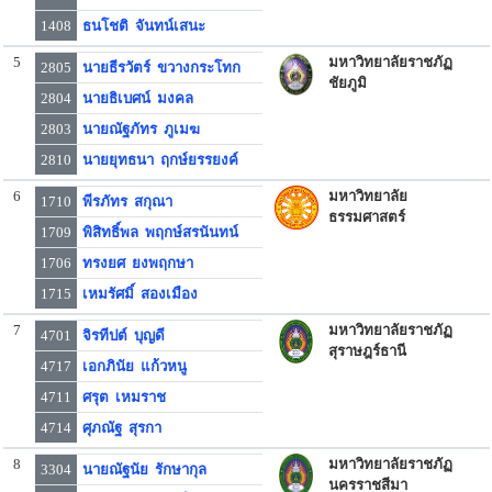
1408
ธนโชติ จันทน์เสนะ
5
มหาวิทยาลัยราชภัฏ
2805
นายธีรวัตร์ ขวางกระโทก
ชัยภูมิ
2804
นายธิเบศน์ มงคล
2803
นายณัฐภัทร ภูเมฆ
2810
นายยุทธนา ฤกษ์ยรรยงค์
6
มหาวิทยาลัย
1710
พีรภัทร สกุณา
ธรรมศาสตร์
1709
พิสิทธิ์พล พฤกษ์สรนันทน์
1706
ทรงยศ ยงพฤกษา
1715
เหมรัศมิ์ สองเมือง
7
มหาวิทยาลัยราชภัฏ
4701
จิรทีปต์ บุญดี
สุราษฎร์ธานี
4717
เอกภินัย แก้วหนู
4711
ศรุต เหมราช
4714
ศุภณัฐ สุรกา
8
มหาวิทยาลัยราชภัฏ
3304
นายณัฐนัย รักษากุล
นครราชสีมา