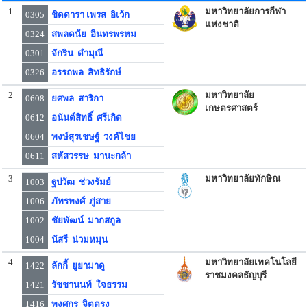
1
มหาวิทยาลัยการกีฬา
0305
ชิดดารา เพรส อิเว้ก
แห่งชาติ
0324
สพลดนัย อินทรพรหม
0301
จักริน ดำมุณี
0326
อรรถพล สิทธิรักษ์
2
มหาวิทยาลัย
0608
ยศพล สาริกา
เกษตรศาสตร์
0612
อนันต์สิทธิ์ ศรีเกิด
0604
พงษ์สุรเชษฐ์ วงค์ไชย
0611
สหัสวรรษ มานะกล้า
3
มหาวิทยาลัยทักษิณ
1003
ฐปวัฒ ช่วงรัมย์
1006
ภัทรพงศ์ ภู่สาย
1002
ชัยพัฒน์ มากสกูล
1004
นัสรี น่วมหมุน
4
มหาวิทยาลัยเทคโนโลยี
1422
ลักกี้ ยูยามาดู
ราชมงคลธัญบุรี
1421
รัชชานนท์ ใจธรรม
1416
พงศกร จิตตรง